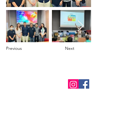
Previous
Next
Appointment
About Us
Our Story
Medical
Team
Dental
Services