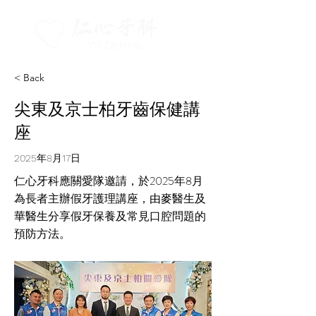
< Back
尖東及京士柏牙齒保健講
座
2025年8月17日
仁心牙科應關愛隊邀請，於2025年8月
為長者主辦假牙護理講座，由麥醫生及
華醫生分享假牙保養及常見口腔問題的
預防方法。