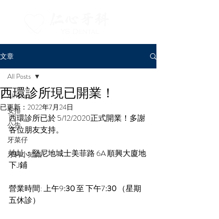
文章
All Posts
西環診所現已開業！
All Posts
已更新：
2022年7月24日
安排
西環診所已於 5/12/2020正式開業！多謝
公告
各位朋友支持。
牙菜仔
地址：堅尼地城士美菲路 6A 順興大廈地
牙科小知識
下J鋪
營業時間: 上午9
:30 
至 下午7
:30
 （星期
五休診）​