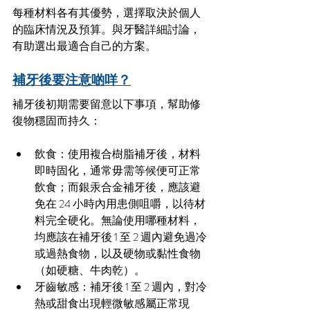
每種材料各有其優勢，選擇取決於個人
的臨床情況及預算。與牙醫詳細討論，
有助選出最適合自己的方案。
補牙後要注意啲咩？
補牙後初期需要留意以下事項，幫助修
復物穩固而持久：
飲食：使用複合樹脂補牙後，材料
即時固化，通常毋需等候便可正常
飲食；而銀汞合金補牙後，應該避
免在 24 小時內用患側咀嚼，以待材
料完全硬化。無論使用哪種材料，
均應該在補牙後 1 至 2 週內避免過冷
或過熱食物，以及硬物或黏性食物
（如硬糖、牛肉乾）。
牙齒敏感：補牙後 1 至 2 週內，對冷
熱或甜食出現輕微敏感屬正常現