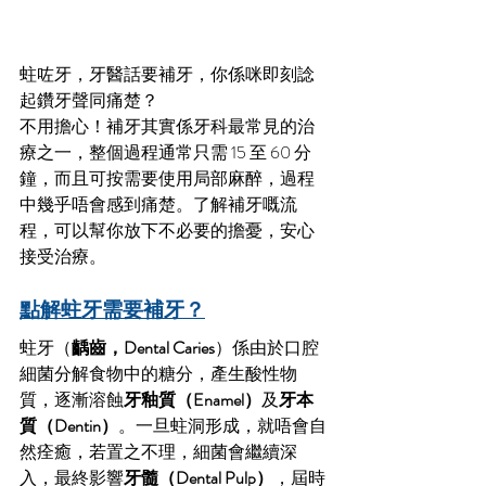
蛀咗牙，牙醫話要補牙，你係咪即刻諗
起鑽牙聲同痛楚？
不用擔心！補牙其實係牙科最常見的治
療之一，整個過程通常只需 15 至 60 分
鐘，而且可按需要使用局部麻醉，過程
中幾乎唔會感到痛楚。了解補牙嘅流
程，可以幫你放下不必要的擔憂，安心
接受治療。
點解蛀牙需要補牙？
蛀牙（
齲齒，Dental Caries
）係由於口腔
細菌分解食物中的糖分，產生酸性物
質，逐漸溶蝕
牙釉質（Enamel）
及
牙本
質（Dentin）
。一旦蛀洞形成，就唔會自
然痊癒，若置之不理，細菌會繼續深
入，最終影響
牙髓（Dental Pulp）
，屆時