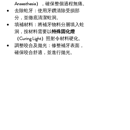
Anaesthesia）
，確保整個過程無痛。
去除蛀牙：使用牙鑽清除受損部
分，並徹底清潔蛀洞。
填補材料：將補牙物料分層填入蛀
洞，按材料需要以
特殊固化燈
（Curing Light）
照射令材料硬化。
調整咬合及拋光：修整補牙表面，
確保咬合舒適，並進行拋光。