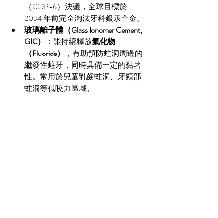
（COP-6）決議，全球目標於 
2034 年前完全淘汰牙科銀汞合金。
玻璃離子體（Glass Ionomer Cement, 
GIC）
：能持續釋放
氟化物
（Fluoride）
，有助預防蛀洞周邊的
繼發性蛀牙，同時具備一定的黏著
性。常用於兒童乳齒蛀洞、牙頸部
蛀洞等低咬力區域。