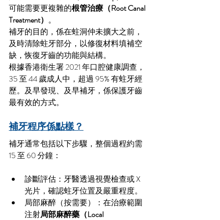
可能需要更複雜的
根管治療（Root Canal 
Treatment）
。
補牙的目的，係在蛀洞仲未擴大之前，
及時清除蛀牙部分，以修復材料填補空
缺，恢復牙齒的功能與結構。
根據香港衛生署 2021 年口腔健康調查，
35 至 44 歲成人中，超過 95% 有蛀牙經
歷。及早發現、及早補牙，係保護牙齒
最有效的方式。
補牙程序係點樣？
補牙通常包括以下步驟，整個過程約需 
15 至 60 分鐘：
診斷評估：牙醫透過視覺檢查或 X 
光片，確認蛀牙位置及嚴重程度。
局部麻醉（按需要）：在治療範圍
注射
局部麻醉藥（Local 