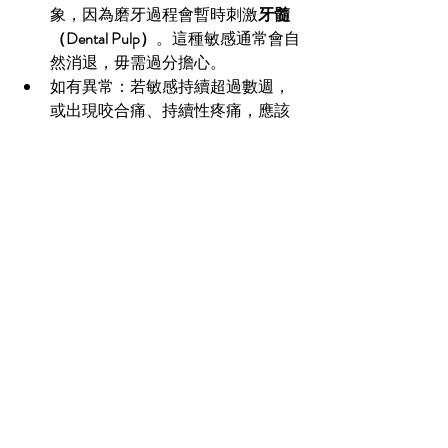
象，因為磨牙過程會暫時刺激
牙髓
（Dental Pulp）
。這種敏感通常會自
然消退，毋需過分擔心。
如有異常：若敏感持續超過數週，
或出現咬合痛、持續性疼痛，應該
盡快向牙醫查詢，排除補牙物位置
或咬合問題。
日常護理：維持良好的刷牙及牙線
習慣，補牙物的壽命一般可達 5 至 
10 年。