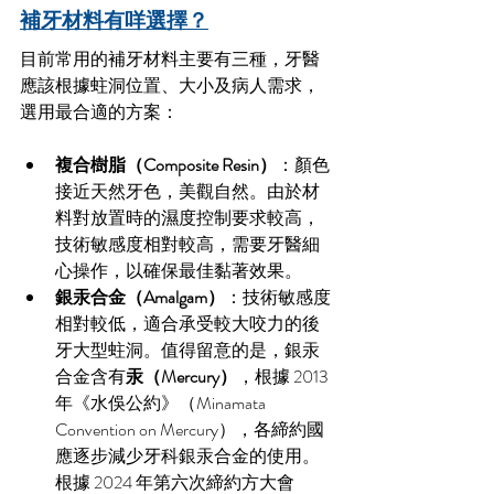
補牙材料有咩選擇？
目前常用的補牙材料主要有三種，牙醫
應該根據蛀洞位置、大小及病人需求，
選用最合適的方案：
複合樹脂（Composite Resin）
：顏色
接近天然牙色，美觀自然。由於材
料對放置時的濕度控制要求較高，
技術敏感度相對較高，需要牙醫細
心操作，以確保最佳黏著效果。
銀汞合金（Amalgam）
：技術敏感度
相對較低，適合承受較大咬力的後
牙大型蛀洞。值得留意的是，銀汞
合金含有
汞（Mercury）
，根據 2013 
年《水俁公約》（Minamata 
Convention on Mercury），各締約國
應逐步減少牙科銀汞合金的使用。
根據 2024 年第六次締約方大會