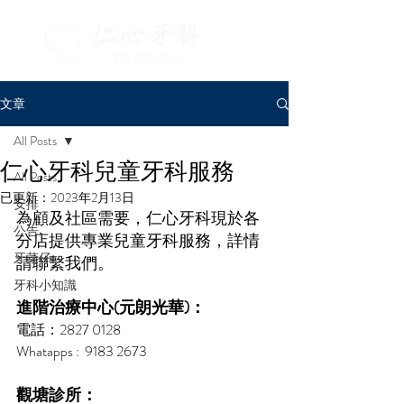
文章
All Posts
仁心牙科兒童牙科服務
All Posts
已更新：
2023年2月13日
安排
為顧及社區需要，仁心牙科現於各
公告
分店提供專業兒童牙科服務，詳情
牙菜仔
請聯繫我們。
牙科小知識
進階治療中心(元朗光華)：
電話：2827 0128
Whatapps :  9183 2673
觀塘診所： 