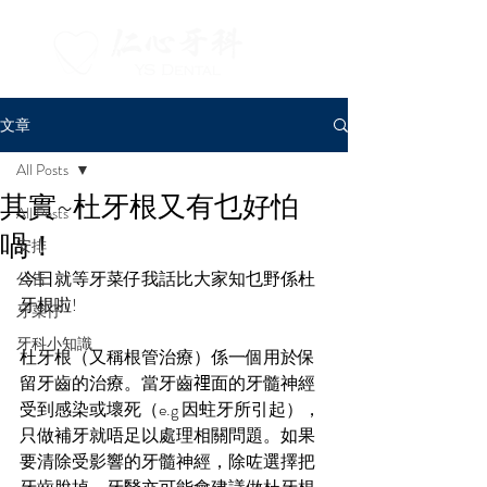
文章
All Posts
其實~杜牙根又有乜好怕
All Posts
喎！
安排
今日就等牙菜仔我話比大家知乜野係杜
公告
牙根啦!
牙菜仔
牙科小知識
杜牙根（又稱根管治療）係一個用於保
留牙齒的治療。當牙齒𥚃面的牙髓神經
受到感染或壞死（e.g 因蛀牙所引起），
只做補牙就唔足以處理相關問題。如果
要清除受影響的牙髓神經，除咗選擇把