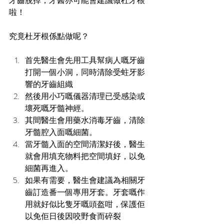
牙齒脫掉，牙醫亦可能會建議做杜牙根
啦！
究竟杜牙根係點做呢？
首先醫生會先用工具幫病人嘅牙齒
打開一個小洞，同時清除受蛀牙影
響的牙齒組織
然後用小巧嘅儀器清理已受感染或
壞死嘅牙髓神經。
其間醫生會用藥水消毒牙齒，清除
牙髓腔入面嘅細菌。
當牙髓入面的空間清潔好後，醫生
就會用填充物料把空間填好，以免
細菌再進入。
如果有需要，醫生會建議為相關牙
齒訂造番一個專用牙套。牙套嘅作
用就好似比隻牙嘅頭盔咁，保護佢
以免佢日後因咬野食而碎裂