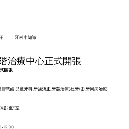
首頁
關於我們
醫療團隊
牙科服務
我們的診所
聯絡
仔
牙科小知識
階治療中心正式開張
式開張
智慧齒 兒童牙科 牙齒矯正 牙髓治療(杜牙根) 牙周病治療 
3樓2至5室
0-19:00