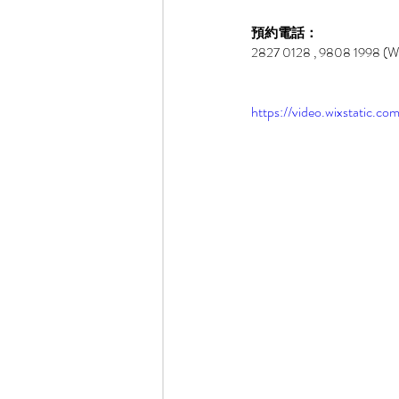
預約電話：
2827 0128 , 9808 1998 (W
https://video.wixstatic