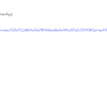
hatsApp)
.com/video/02fa70_b8b9cd3e78944dce8e3a149cd55e5231/1080p/mp4/f