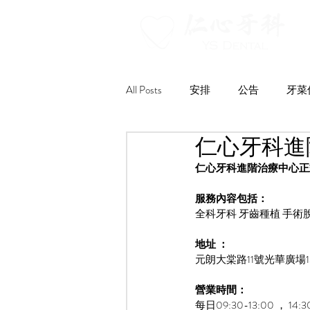
All Posts
安排
公告
牙菜
仁心牙科進
仁心牙科進階治療中心正
服務內容包括：
全科牙科 牙齒種植 手術脫
地址 ：
元朗大棠路11號光華廣場1
營業時間： 
每日09:30-13:00 ， 14:3